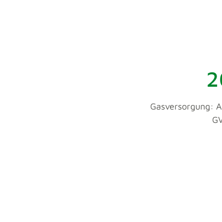
2
Gasversorgung: An
GV