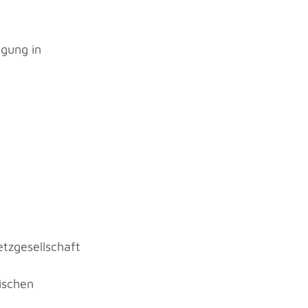
gung in
etzgesellschaft
ischen